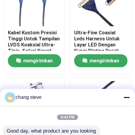
Wisata pabrik
Kabel Kustom Presisi
Ultra-Fine Coaxial
Kontrol kualitas
Tinggi Untuk Tampilan
Lvds Harness Untuk
LVDS Koaksial Ultra-
Layar LED Dengan
Tipis, Solusi Kawat
Kunci Plating Perak,
Hubungi kami
Berlapis Perak Layar
Pembuat Harness
mengirimkan
mengirimkan
LED
Kawat Terpercaya
permintaan
permintaan
Berita
Harness Kawat
chang steve
perakitan kabel khusus
4:44 PM
Good day, what product are you looking 
Kabel LVDS