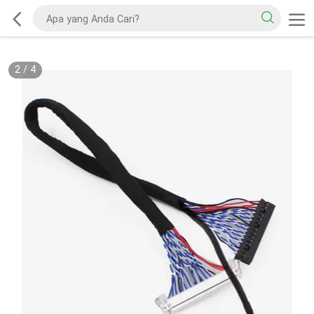
2
/
4