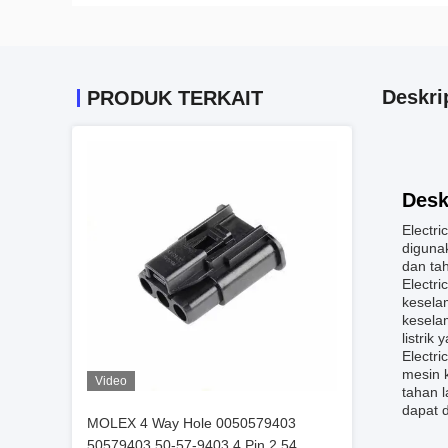
Deskri
PRODUK TERKAIT
Desk
Electri
diguna
dan tah
Electri
kesela
kesela
listrik
Electr
mesin 
Video
tahan 
dapat 
MOLEX 4 Way Hole 0050579403
50579403 50-57-9403 4 Pin 2,54