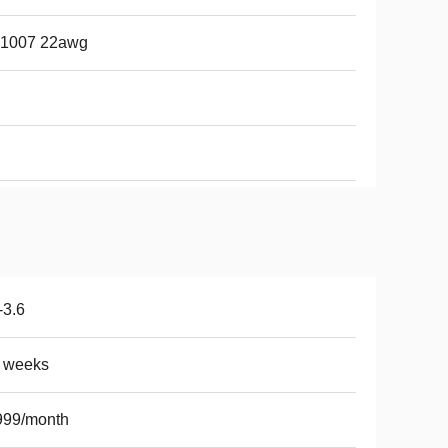
 1007 22awg
-3.6
5 weeks
999/month