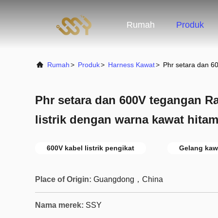
Rumah
Produk
Rumah
>
Produk
>
Harness Kawat
>
Phr setara dan 60
Phr setara dan 600V tegangan Ra
listrik dengan warna kawat hita
600V kabel listrik pengikat
Gelang kawa
Place of Origin:
Guangdong，China
Nama merek:
SSY