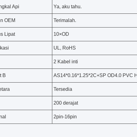
gkal Api
Ya, aku tahu.
in OEM
Terimalah.
s Lipat
10×OD
ikasi
UL, RoHS
l
2 Kabel inti
t B
AS14*0.16*1.25*2C+SP OD4.0 PVC H
etara
Tersedia
200 derajat
nal
2pin-16pin