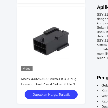
Apli
SSY-21
dengan
kompon
Selain
untuk 
dalam b
SSY-21
sistem
Jumlah
memili
bulan. 
Video
Peng
Molex 430250600 Micro-Fit 3.0 Plug
Housing Dual Row 4 Sirkuit, 6 Pin 3
Gel
Mm Di Stok 430250600
Kabe
Dapatkan Harga Terbaik
Warn
Kabe
Des