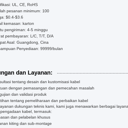
ifikasi: UL, CE, RoHS
lah pesanan minimum: 100
a: $0.4-$3.6
il kemasan: karton
tu pengiriman: 4-5 minggu
at pembayaran: L/C, T/T, D/A
pat Asal: Guangdong, Cina
ampuan Penyediaan: 99999/bulan
ngan dan Layanan:
ultasi tentang desain dan kustomisasi kabel
tuan dengan pemasangan dan pemecahan masalah
ujian dan validasi produk
tihan tentang pemeliharaan dan perbaikan kabel
 layanan dukungan teknis kami, kami juga menawarkan berbagai laya
 pengadaan kabel, termasuk:
asan dan pelabelan khusus
anan kiting dan sub-montage