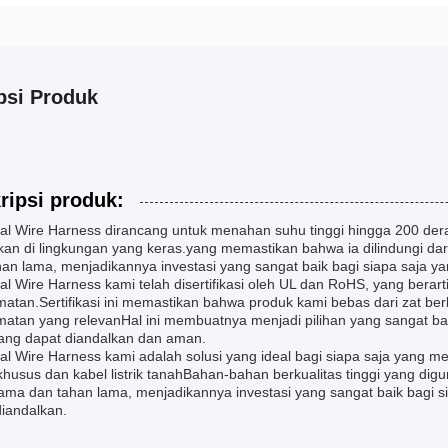
psi Produk
ripsi produk:
cal Wire Harness dirancang untuk menahan suhu tinggi hingga 200 dera
kan di lingkungan yang keras.yang memastikan bahwa ia dilindungi dar
an lama, menjadikannya investasi yang sangat baik bagi siapa saja ya
cal Wire Harness kami telah disertifikasi oleh UL dan RoHS, yang berar
matan.Sertifikasi ini memastikan bahwa produk kami bebas dari zat 
matan yang relevanHal ini membuatnya menjadi pilihan yang sangat ba
 yang dapat diandalkan dan aman.
ical Wire Harness kami adalah solusi yang ideal bagi siapa saja yang
khusus dan kabel listrik tanahBahan-bahan berkualitas tinggi yang d
lama dan tahan lama, menjadikannya investasi yang sangat baik bagi 
diandalkan.