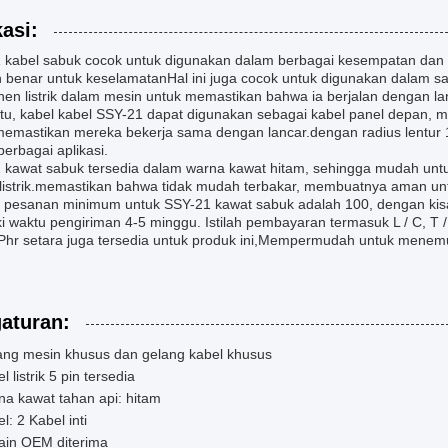
kasi:
 kabel sabuk cocok untuk digunakan dalam berbagai kesempatan dan s
 benar untuk keselamatanHal ini juga cocok untuk digunakan dalam 
en listrik dalam mesin untuk memastikan bahwa ia berjalan dengan la
 itu, kabel kabel SSY-21 dapat digunakan sebagai kabel panel depan
memastikan mereka bekerja sama dengan lancar.dengan radius lentu
erbagai aplikasi.
 kawat sabuk tersedia dalam warna kawat hitam, sehingga mudah un
 listrik.memastikan bahwa tidak mudah terbakar, membuatnya aman unt
 pesanan minimum untuk SSY-21 kawat sabuk adalah 100, dengan kisar
ki waktu pengiriman 4-5 minggu. Istilah pembayaran termasuk L / C, T
Phr setara juga tersedia untuk produk ini,Mempermudah untuk menemukan
aturan:
ang mesin khusus dan gelang kabel khusus
l listrik 5 pin tersedia
a kawat tahan api: hitam
l: 2 Kabel inti
ain OEM diterima