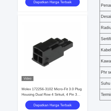
Dapatkan Harga Terbaik
Penan
Desa
Radiu
Sertif
Kabe
Kawa
Phr s
Video
Suhu
Molex 172256-3102 Micro-Fit 3.0 Plug
Housing Dual Row 4 Sirkuit, 4 Pin 3
Termi
mm dalam stok 172256-3102
Dapatkan Harga Terbaik