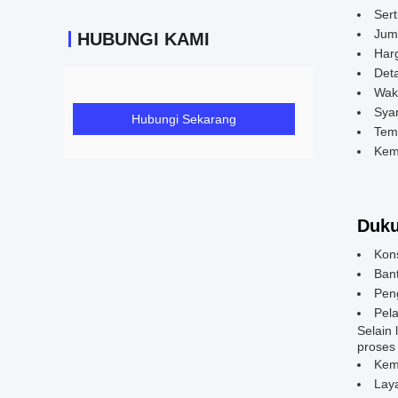
Sert
Jum
HUBUNGI KAMI
Harg
Deta
Wak
Syar
Hubungi Sekarang
Tem
Kem
Duku
Kons
Ban
Peng
Pela
Selain
proses
Kem
Lay