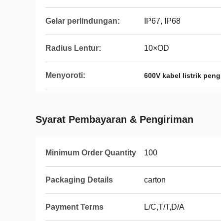
Gelar perlindungan:
IP67, IP68
Radius Lentur:
10×OD
Menyoroti:
600V kabel listrik peng
Syarat Pembayaran & Pengiriman
Minimum Order Quantity
100
Packaging Details
carton
Payment Terms
L/C,T/T,D/A