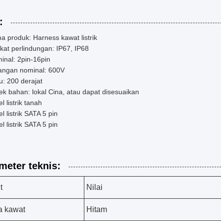
:
 produk: Harness kawat listrik
kat perlindungan: IP67, IP68
inal: 2pin-16pin
angan nominal: 600V
: 200 derajat
k bahan: lokal Cina, atau dapat disesuaikan
l listrik tanah
l listrik SATA 5 pin
l listrik SATA 5 pin
meter teknis:
t
Nilai
a kawat
Hitam