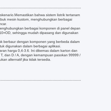
kenario.Memastikan bahwa sistem listrik tertanam
sabuk mesin kustom, menghubungkan berbagai
ncar.
, menghubungkan berbagai komponen di panel depan
r 10×OD, sehingga mudah dipasang dan digunakan
tuk berbaur dengan komponen yang berbeda dalam
uk digunakan dalam berbagai aplikasi.
an harga 0,4-3.6. Ini dikemas dalam karton dan
 / T, dan D / A, dengan kemampuan pasokan 99999 /
 alternatif jika tidak tersedia.