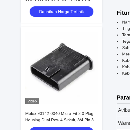
Konektor mobil
Dapatkan Harga Terbaik
Fitur
Nama
Ting
Term
Teg
Suhu
Mere
Kabe
Kabe
Kabe
Para
Video
Atribu
Molex 90142-0040 Micro-Fit 3.0 Plug
Housing Dual Row 4 Sirkuit, 8/4 Pin 3
Warn
Mm Di Stok 90142-0040