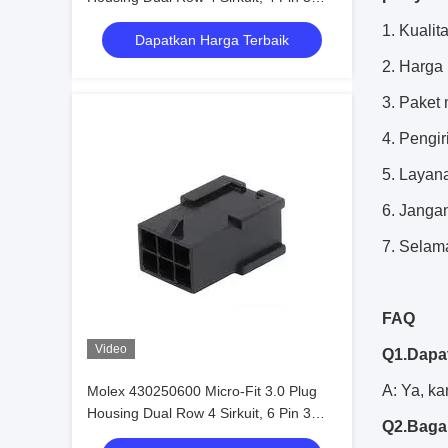
mm dalam stok 172256-3102
1. Kuali
Dapatkan Harga Terbaik
2. Harga 
3. Paket 
4. Pengi
5. Layan
6. Janga
7. Selam
FAQ
Video
Q1.Dapa
A: Ya, k
Molex 430250600 Micro-Fit 3.0 Plug
Housing Dual Row 4 Sirkuit, 6 Pin 3
Q2.Baga
Mm Di Stok 430250600