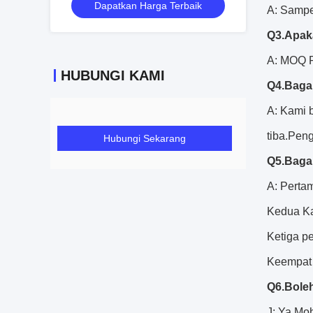
Dapatkan Harga Terbaik
A: Sampe
Q3.Apak
A: MOQ R
HUBUNGI KAMI
Q4.Baga
A: Kami 
tiba.Pen
Hubungi Sekarang
Q5.Baga
A: Pertam
Kedua Ka
Ketiga p
Keempat 
Q6.Bole
J: Ya.Mo