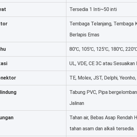
wat
Tersedia 1 Inti~50 inti
tor
Tembaga Telanjang, Tembaga Ka
Berlapis Emas
uhu
80℃, 105℃, 125℃, 180℃, 220℃
kasi
UL, VDE, CE 3C atau Sesuaikan
onektor
TE, Molex, JST, Delphi, Yeonho,
lindung
Tabung PVC, Pipa bergelombang
Jalinan
dungan
Tahan air, Bebas Asap Rendah H
tahan asam dan alkali tersedia.