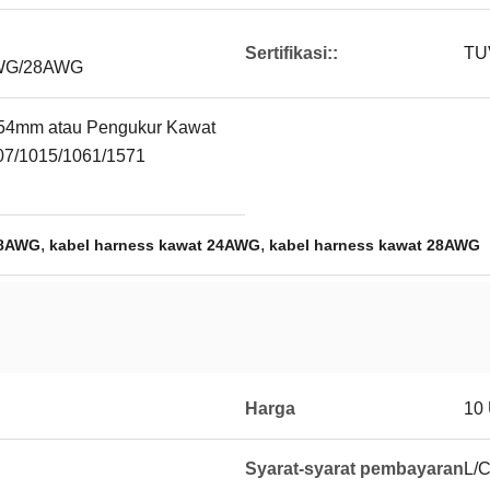
Sertifikasi::
TU
WG/28AWG
/2.54mm atau Pengukur Kawat
007/1015/1061/1571
,
,
28AWG
kabel harness kawat 24AWG
kabel harness kawat 28AWG
Harga
10
Syarat-syarat pembayaran
L/C