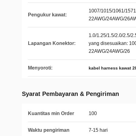
1007/1015/1061/1571
Pengukur kawat:
22AWG/24AWG/26A
1.0/1.25/1.5/2.0/2.5
Lapangan Konektor:
yang disesuaikan: 1
22AWG/24AWG/26
Menyoroti:
kabel harness kawat 
Syarat Pembayaran & Pengiriman
Kuantitas min Order
100
Waktu pengiriman
7-15 hari