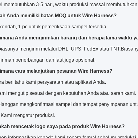
l membutuhkan 3-5 hari, waktu produksi massal membutuhkan 1
ah Anda memiliki batas MOQ untuk Wire Harness?
endah, 1 pc untuk pemeriksaan sampel tersedia
imana Anda mengirimkan barang dan berapa lama waktu yan
biasanya mengirim melalui DHL, UPS, FedEx atau TNT.Biasany
giriman penerbangan dan laut juga opsional.
imana cara melanjutkan pesanan Wire Harness?
a beri tahu kami persyaratan atau aplikasi Anda.
mi mengutip sesuai dengan kebutuhan Anda atau saran kami.
elanggan mengkonfirmasi sampel dan tempat penyimpanan untu
Kami mengatur produksi.
hkah mencetak logo saya pada produk Wire Harness?
hon informasikan kepada kami secara formal sebelum produksi 