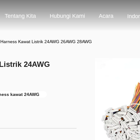
Tentang Kita
Hubungi Kami
Acara
Indo
 Harness Kawat Listrik 24AWG 26AWG 28AWG
Listrik 24AWG
rness kawat 24AWG