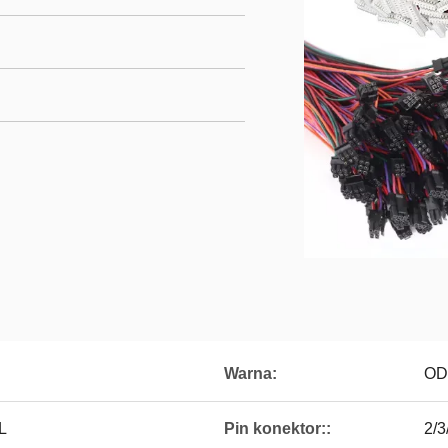
Warna:
O
L
Pin konektor::
2/3