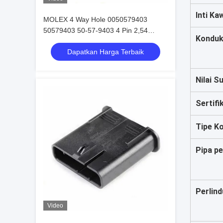
Inti Ka
MOLEX 4 Way Hole 0050579403
50579403 50-57-9403 4 Pin 2,54
Konduk
Konektor mobil
Dapatkan Harga Terbaik
Nilai S
Sertifi
Tipe K
Pipa pe
Perlin
Video