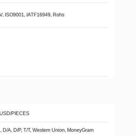
V, ISO9001, IATF16949, Rohs
 USD/PIECES
, D/A, D/P, T/T, Western Union, MoneyGram