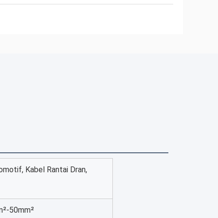
motif, Kabel Rantai Dran,
mm²-50mm²