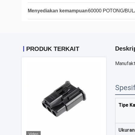
Menyediakan kemampuan
60000 POTONG/BU
Deskri
PRODUK TERKAIT
Manufakt
Spesif
Tipe K
Ukuran
Video