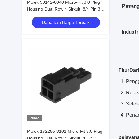
Molex 90142-0040 Micro-Fit 3.0 Plug
Pasang
Housing Dual Row 4 Sirkuit, 8/4 Pin 3
Mm Di Stok 90142-0040
Dapatkan Harga Terbaik
Industr
Fitur
Dari
1. Peng
2. Reta
3. Seles
4. Pen
Video
Molex 172256-3102 Micro-Fit 3.0 Plug
pelayan
Housing Dual Row 4 Sirkuit, 4 Pin 3