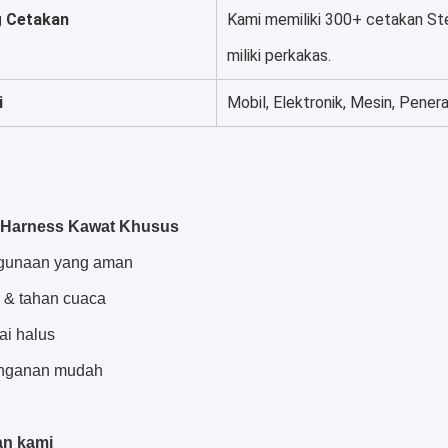
 Cetakan
Kami memiliki 300+ cetakan Ste
miliki perkakas.
i
Mobil, Elektronik, Mesin, Pener
Harness Kawat Khusus
gunaan yang aman
k & tahan cuaca
ai halus
anganan mudah
an kami